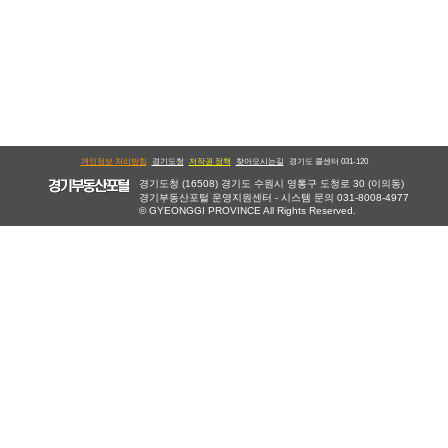
안
전
전
세
길
목
지
개인정보 처리방침
경기도청
저작권 정책
찾아오시는길
경기도 콜센터 031-120
킴
경기도청 (16508) 경기도 수원시 영통구 도청로 30 (이의동)
경기부동산포털 운영지원센터 - 시스템 문의 031-8008-4977
운
© GYEONGGI PROVINCE All Rights Reserved.
동
안
내
실
천
과
제
이
행
매