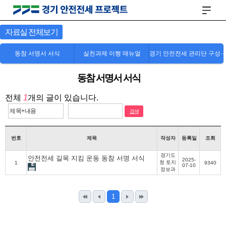
자료실 전체보기
안
전
동참 서명서 서식
실천과제 이행 매뉴얼
경기 안전전세 관리단 구성·
전
세
동참 서명서 서식
프
로
전체
1
개의 글이 있습니다.
젝
트
검색
피
해
번호
제목
작성자
등록일
조회
예
경기도
안전전세 길목 지킴 운동 동참 서명 서식
2025-
방
청 토지
1
9340
07-10
정보과
지
원
1
경
기