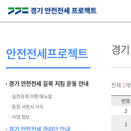
경기
안전전세프로젝트
경기 안전전세 길목 지킴 운동 안내
전체
2
개
실천과제 이행 매뉴얼
번호
동참 서명서 서식
2
사업 정보
1
경기 안전전세 관리단 안내