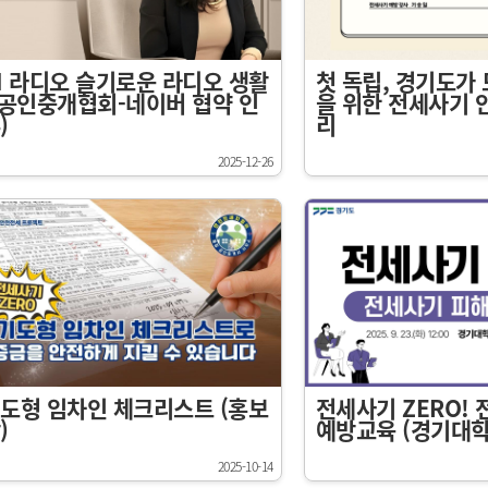
N 라디오 슬기로운 라디오 생활
첫 독립, 경기도가
-공인중개협회-네이버 협약 인
을 위한 전세사기 
)
리
2025-12-26
도형 임차인 체크리스트 (홍보
전세사기 ZERO!
)
예방교육 (경기대학
2025-10-14