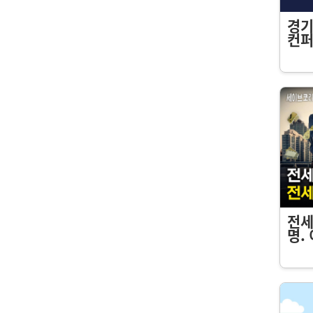
경기
컨퍼
전세
명.