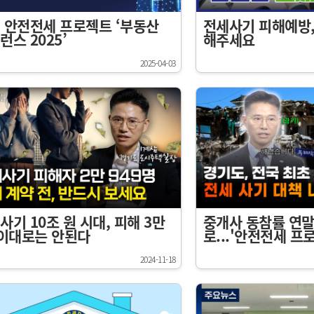
 안전전세 프로젝트 ‘부동산
전세사기 피해예방,
런스 2025’
해주세요
2025-04-03
사기 10조 원 시대, 피해 3만
중개사 동참률 연말
 이대로는 안된다
로...'안전전세 프
2024-11-18