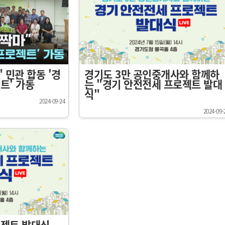
 민관 합동 '경
경기도 3만 공인중개사와 함께하
트' 가동
는 "경기 안전전세 프로젝트 발대
식"
2024-09-24
2024-09-
로젝트 발대식