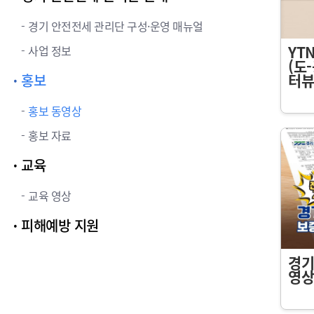
경기 안전전세 관리단 구성·운영 매뉴얼
YT
사업 정보
(도
터뷰
홍보
홍보 동영상
홍보 자료
교육
교육 영상
피해예방 지원
경기
영상