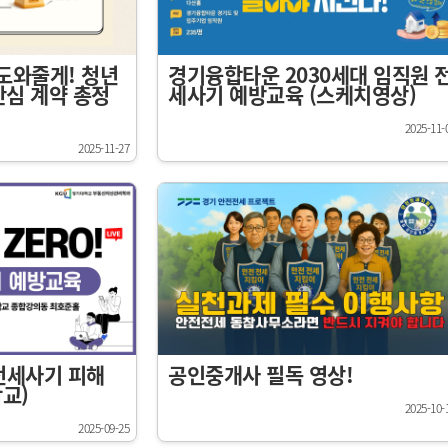
 도와줄게! 청년
경기융합타운 2030세대 임직원 
안심 계약 총정
세사기 예방교육 (스케치영상)
2025-11-
2025-11-27
 전세사기 피해
공인중개사 필독 영상!
교)
2025-10-
2025-09-25