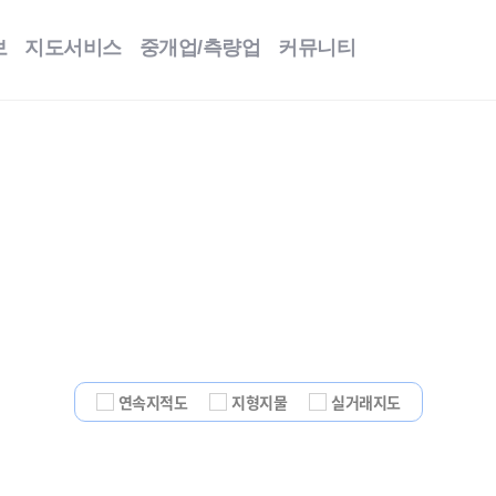
본문 바로가기
보
지도서비스
중개업/측량업
커뮤니티
연속지적도
지형지물
실거래지도