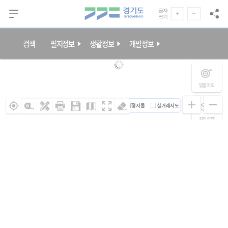
본문 바로가기
글자
크기
검색
필지정보
생활정보
개발정보
맞춤지도
연속지적도
지형지물
실거래지도
지도선택
원클릭조회