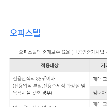
오피스텔
오피스텔의 중개보수 요율 (「공인중개사법 시
적용대상
거
전용면적의 85㎡이하
매매·
(전용입식 부엌,전용수세식 화장실 및
임대차
목욕시설 갖춘 경우)
매매·