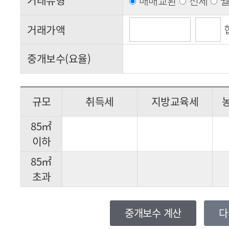
거래유형
매매교환
전세
협
거래가액
중개보수(요율)
규모
취득세
지방교육세
85㎡
이하
85㎡
초과
중개보수 계산
다