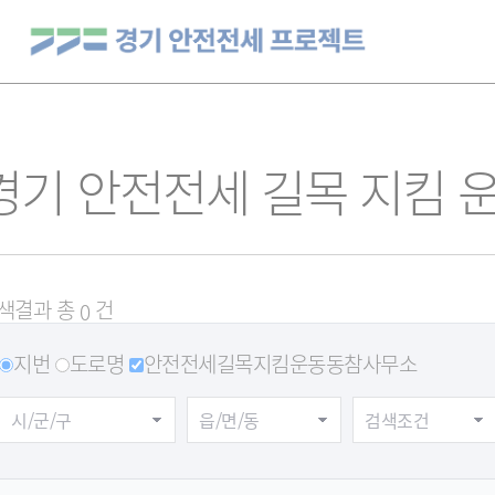
경기 안전전세 길목 지킴 
색결과 총
건
0
지번
도로명
안전전세길목지킴운동동참사무소