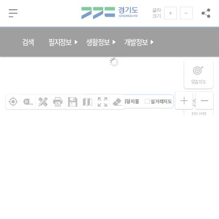
본문 바로가기
글자
크기
검색
필지정보
생활정보
개발정보
맞춤지도
연속지적도
지형지물
실거래지도
지도선택
원클릭조회